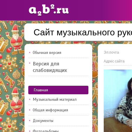
Сайт музыкального ру
Сайты
педагогов
Обычная версия
Эл.почта
Адрес сайта
Версия для
Добавлено — 10947
Добавлен
слабовидящих
Главная
Музыкальный материал
Общая информация
Документы
Фотоальбомы